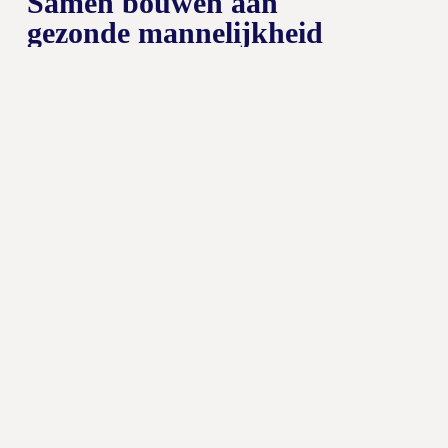
Samen bouwen aan
gezonde mannelijkheid
en persoonlijk
leiderschap
Het is tijd
om als
mannen
naar voor
te stappen,
niet alleen
maar
samen
Joris van
Doorslaer