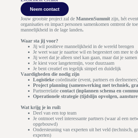
Neem contact
Jouw grootste project zal de
MannenSummit
zijn, hét even
organisaties en impact personen samenkomen omtrent de to
mannelijkheid in de lage landen
.
Waar sta jij voor?
Jij wil positieve mannelijkheid in de wereld brengen
Je weet waar je naartoe wil en begeestert om mee te 
Jij weet dat je alleen snel kan gaan, maar dat je same
Je kiest voor langetermijn, voor duurzaam
Je bent creatief en tegelijk simpel en duidelijk
Vaardigheden die nodig zijn
Logistieke
coördinatie (event, partners en deelnemers
Project planning (samenwerking met techniek, graf
Partnerrelatie
contact (inplannen schema en commun
Operationele strategie (tijdslijn opvolgen, aanstur
Wat krijg je in ruil:
Deel van een top team
Je ontmoet veel interessante partners (waar al een net
opgebouwd)
Ondersteuning van experten uit het veld (technisch, 
experten)