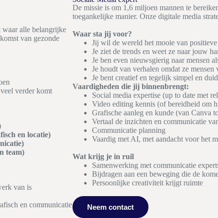
De missie is om 1,6 miljoen mannen te bereike
toegankelijke manier. Onze digitale media stra
t waar alle belangrijke
Waar sta jij voor?
ekomst van gezonde
Jij wil de wereld het mooie van positiev
Je ziet de trends en weet ze naar jouw ha
Je ben even nieuwsgierig naar mensen al
Je houdt van verhalen omdat ze mensen v
Je bent creatief en tegelijk simpel en duid
doen
Vaardigheden die jij binnenbrengt:
n veel verder komt
Social media expertise (up to date met re
Video editing kennis (of bereidheid om hi
Grafische aanleg en kunde (van Canva t
Vertaal de inzichten en communicatie va
)
Communicatie planning
isch en locatie)
Vaardig met AI, met aandacht voor het me
icatie)
en team)
Wat krijg je in ruil
Samenwerking met communicatie experts
Bijdragen aan een beweging die de kome
Persoonlijke creativiteit krijgt ruimte
werk van is
grafisch en communicatie
Neem contact