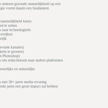
n omtrent gezonde mannelijkheid op een
tegie vormt daarin een fundament.
e mannelijkheid tonen
nd te zetten
s naar technologieën
errijken
elijk
levante kanalen)
erin te groeien)
ot Photoshop)
n ons redactieteam naar andere platformen
nselijke en natuurlijke
 met 30+ jaren media ervaring
nde jaren een grote impact zal hebben