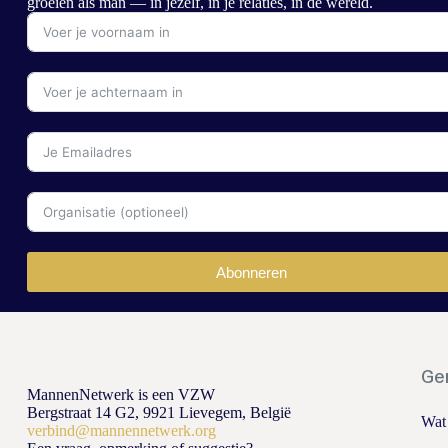
groeien als man — in jezelf, in je relaties, in de wereld.
Abonneren
Ge
MannenNetwerk is een VZW
Bergstraat 14 G2, 9921 Lievegem, België
Wat
verbind@mannennetwerk.org